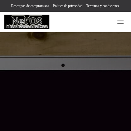
Descargos de compromisos
Politica de privacidad
Terminos y condiciones
English
Español
T
O
G
G
L
E
N
A
V
I
G
A
T
I
O
N